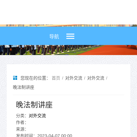
导航


您现在的位置：
首页
/
对外交流
/
对外交流
/
晚法制讲座
晚法制讲座
分类：
对外交流
作者：
来源：
发布时间：
2023-04-07 00:00